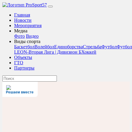
Главная
Новости
Мероприятия
Медиа
Фото
Видео
Виды спорта
Баскетбол
Волейбол
Единоборства
Стрельба
Футбол
Футбол
LEON-Вторая Лига | Дивизион Б
Хоккей
Объекты
ГТО
Партнеры
Решаем вместе