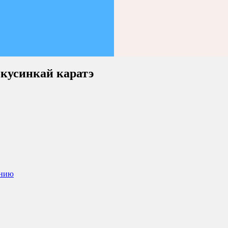
окусинкай каратэ
анию