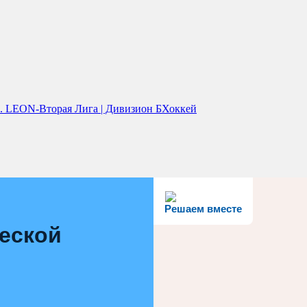
. LEON-Вторая Лига | Дивизион Б
Хоккей
Решаем вместе
еской