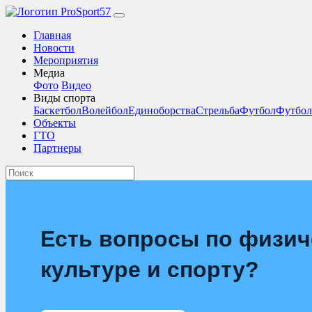
Главная
Новости
Мероприятия
Медиа
Фото
Видео
Виды спорта
Баскетбол
Волейбол
Единоборства
Стрельба
Футбол
Футбол
Объекты
ГТО
Партнеры
Есть вопросы по физич
культуре и спорту?