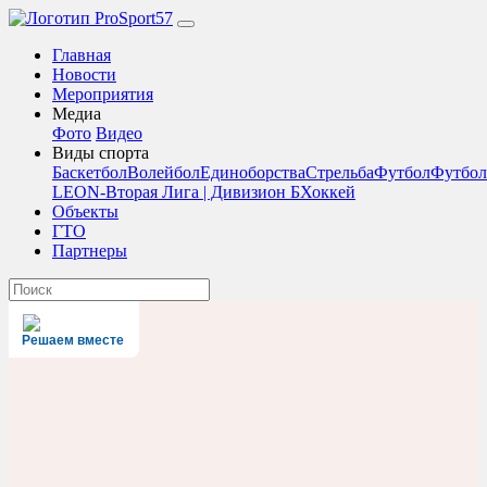
Главная
Новости
Мероприятия
Медиа
Фото
Видео
Виды спорта
Баскетбол
Волейбол
Единоборства
Стрельба
Футбол
Футбол
LEON-Вторая Лига | Дивизион Б
Хоккей
Объекты
ГТО
Партнеры
Решаем вместе