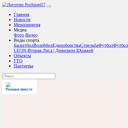
Главная
Новости
Мероприятия
Медиа
Фото
Видео
Виды спорта
Баскетбол
Волейбол
Единоборства
Стрельба
Футбол
Футбол
LEON-Вторая Лига | Дивизион Б
Хоккей
Объекты
ГТО
Партнеры
Решаем вместе