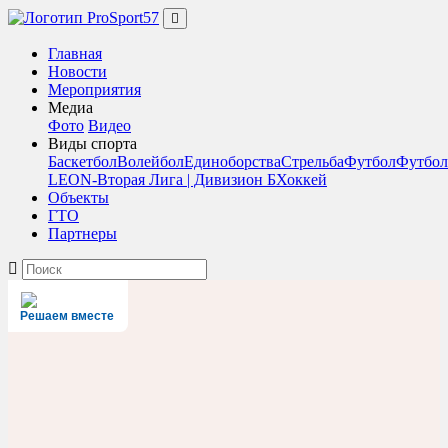
Главная
Новости
Мероприятия
Медиа
Фото
Видео
Виды спорта
Баскетбол
Волейбол
Единоборства
Стрельба
Футбол
Футбол
LEON-Вторая Лига | Дивизион Б
Хоккей
Объекты
ГТО
Партнеры
Решаем вместе